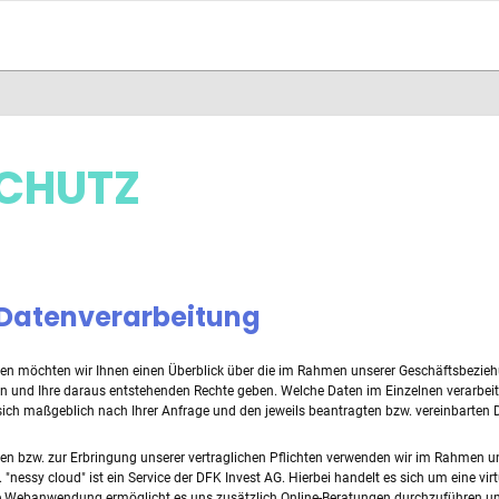
CHUTZ
 Datenverarbeitung
en möchten wir Ihnen einen Überblick über die im Rahmen unserer Geschäftsbezieh
 und Ihre daraus entstehenden Rechte geben. Welche Daten im Einzelnen verarbeit
 sich maßgeblich nach Ihrer Anfrage und den jeweils beantragten bzw. vereinbarten 
en bzw. zur Erbringung unserer vertraglichen Pflichten verwenden wir im Rahmen u
essy cloud" ist ein Service der DFK Invest AG. Hierbei handelt es sich um eine virtu
se Webanwendung ermöglicht es uns zusätzlich Online-Beratungen durchzuführen und